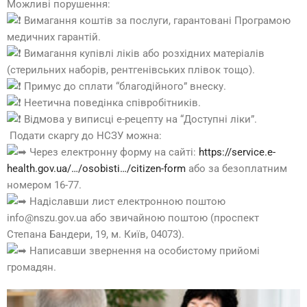
Можливі порушення:
Вимагання коштів за послуги, гарантовані Програмою
медичних гарантій.
Вимагання купівлі ліків або розхідних матеріалів
(стерильних наборів, рентгенівських плівок тощо).
Примус до сплати “благодійного” внеску.
Неетична поведінка співробітників.
Відмова у виписці е-рецепту на “Доступні ліки”.
Подати скаргу до НСЗУ можна:
Через електронну форму на сайті:
https://service.e-
health.gov.ua/…/osobisti…/citizen-form
або за безоплатним
номером 16-77.
Надіславши лист електронною поштою
info@nszu.gov.ua або звичайною поштою (проспект
Степана Бандери, 19, м. Київ, 04073).
Написавши звернення на особистому прийомі
громадян.