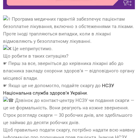
Програма медичних гарантій забезпечує пацієнтам
безоплатне лікування, включно з обстеженнями та ліками.
Проте іноді трапляються випадки, коли в лікарні
відмовляють у безоплатному лікуванні.
Це неприпустимо.
Що робити в таких ситуаціях?
☛ Перш за все, зверніться до керівника лікарні або до
власника закладу охорони здоров’я — відповідного органу
місцевої влади.
☛ Якщо це не допомогло, подайте скаргу до
НСЗУ
Національна служба здоров’я України
.
Дзвінок до контакт-центру НСЗУ чи подання скарги —
це не формальність. Вони реагують на кожне звернення.
Строк розгляду скарги — 30 робочих днів, але здебільшого
це займає до десяти робочих днів.
Щоб правильно подати скаргу, потрібно надати всю наявну
інформацію про порушення прав пацієнта. Інакше НСЗУ