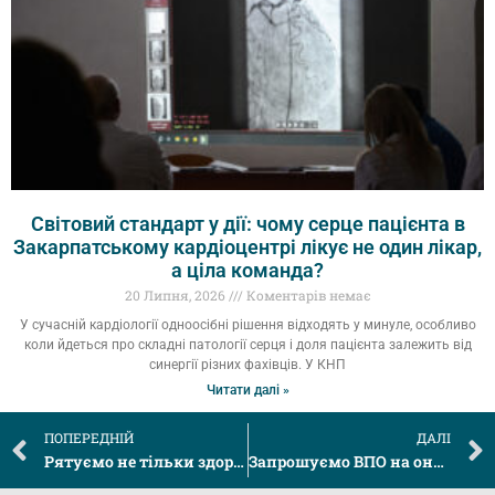
Світовий стандарт у дії: чому серце пацієнта в
Закарпатському кардіоцентрі лікує не один лікар,
а ціла команда?
20 Липня, 2026
Коментарів немає
У сучасній кардіології одноосібні рішення відходять у минуле, особливо
коли йдеться про складні патології серця і доля пацієнта залежить від
синергії різних фахівців. У КНП
Читати далі »
ПОПЕРЕДНІЙ
ДАЛІ
Рятуємо не тільки здоров’я, а й людське життя
Запрошуємо ВПО на онлайн-заходи, де представники різних міністерств і Офісу Омбудсмана нададуть відповіді на всі питання, що виникають