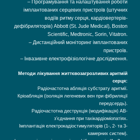
– Програмування та налаштування роботи
імплантованих серцевих пристроїв (штучних
водіїв ритму серця, кардіовертерів-
дефібриляторів) Abbott (St. Jude Medical), Boston
Scientific, Medtronic, Sorin, Vitatron.
– Дистанційний моніторинг імплантованих
пристроїв.
– Інвазивне електрофізіологічне дослідження.
Методи лікування життєвозагрозливих аритмій
серця:
Радіочастотна абляція субстрату аритмії.
Кріоабляція (ізоляція легеневих вен при фібриляції
передсердь).
Радіочастотна деструкція (модифікація) АВ-
з’єднання при тахікардіоміопатіях.
Імплантація електрокадіостимуляторів (1-, 2- та 3-
камерних систем).