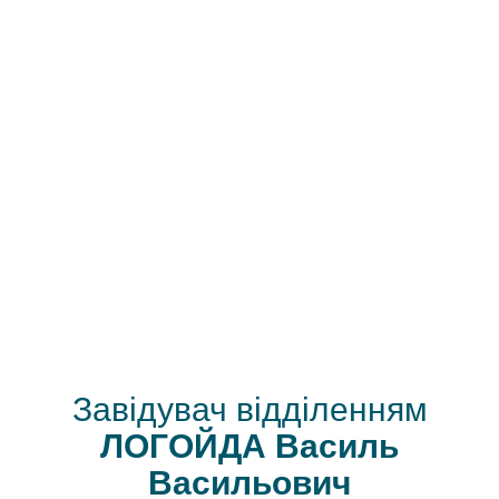
наймолодший підрозділ ЗОКЦКК –
ЛАБОРАТОРІЯ ЕЛЕКТРОФІЗІОЛОГІЧНИХ
ДОСЛІДЖЕНЬ СЕРЦЯ З
РЕНТГЕНОПЕРАЦІЙНОЮ
, де виконуються
малоінвазивні хірургічні операції з
використанням радіочастотної енергії при
майже всіх видах аритмії
Завідувач відділенням
ЛОГОЙДА Василь
Васильович