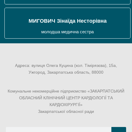
МИГОВИЧ Зінаїда Несторівна
молодша медична сестра
Адреса: вулиця Олега Куцина (кол. Тімірязєва), 15а,
Ужгород, Закарпатська область, 88000
Комунальне некомерційне підприємство «ЗАКАРПАТСЬКИЙ
ОБЛАСНИЙ КЛІНІЧНИЙ ЦЕНТР КАРДІОЛОГІЇ ТА
КАРДІОХІРУРГІЇ»
Закарпатської обласної ради