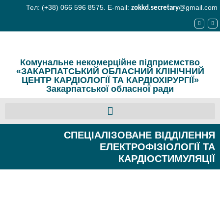
Тел: (+38) 066 596 8575. E-mail:
@gmail.com
zokkd
.
secretary
Комунальне некомерційне підприємство
«ЗАКАРПАТСЬКИЙ ОБЛАСНИЙ КЛІНІЧНИЙ
ЦЕНТР КАРДІОЛОГІЇ ТА КАРДІОХІРУРГІЇ»
Закарпатської обласної ради
СПЕЦІАЛІЗОВАНЕ ВІДДІЛЕННЯ
ЕЛЕКТРОФІЗІОЛОГІЇ ТА
КАРДІОСТИМУЛЯЦІЇ
З квітня 2019 року на базі Спеціалізованого
відділення аритмій серця функціонує