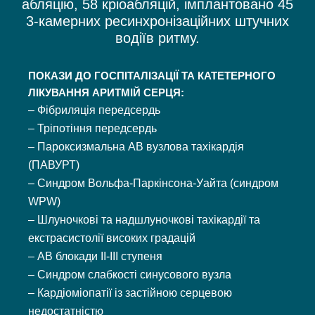
абляцію, 58 кріоабляцій, імплантовано 45
3-камерних ресинхронізаційних штучних
водіїв ритму.
ПОКАЗИ ДО ГОСПІТАЛІЗАЦІЇ ТА КАТЕТЕРНОГО
ЛІКУВАННЯ АРИТМІЙ СЕРЦЯ:
– Фібриляція передсердь
– Тріпотіння передсердь
– Пароксизмальна АВ вузлова тахікардія
(ПАВУРТ)
– Синдром Вольфа-Паркінсона-Уайта (синдром
WPW)
– Шлуночкові та надшлуночкові тахікардії та
екстрасистолії високих градацій
– АВ блокади ІІ-ІІІ ступеня
– Синдром слабкості синусового вузла
– Кардіоміопатії із застійною серцевою
недостатністю