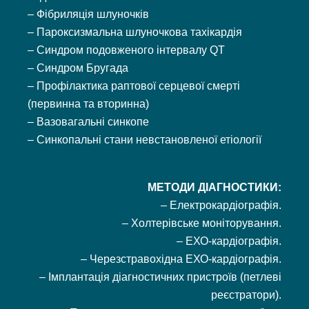
– Фібриляція шлуночків
– Пароксизмальна шлуночкова тахікардія
– Синдром подовженого інтервалу QT
– Синдром Бругада
– Профілактика раптової серцевої смерті
(первинна та вторинна)
– Вазовагальні синкопе
– Синкопальні стани невстановленої етіології
МЕТОДИ ДІАГНОСТИКИ:
– Електрокардіографія.
– Холтерівське моніторування.
– ЕХО-кардіографія.
– Черезстравохідна ЕХО-кардіографія.
– Імплантація діагностичних пристроїв (петлеві
реєстратори).