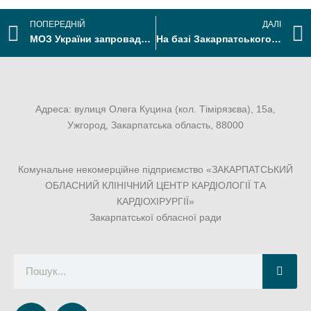
ПОПЕРЕДНІЙ
ДАЛІ
МОЗ України запроваджує нові телефонні лінії для звернень громадян з питань охорони здоров’я та реформи МСЕК з 1 січня 2025 року
На базі Закарпатського кардіоцентру діють експертні команди з оцінювання повсякденного функціонування особи
Адреса: вулиця Олега Куцина (кол. Тімірязєва), 15а,
Ужгород, Закарпатська область, 88000
Комунальне некомерційне підприємство «ЗАКАРПАТСЬКИЙ
ОБЛАСНИЙ КЛІНІЧНИЙ ЦЕНТР КАРДІОЛОГІЇ ТА
КАРДІОХІРУРГІЇ»
Закарпатської обласної ради