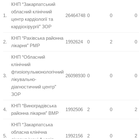
КНП “Закарпатський
обласний клінічний
1.
26464748
0
0
0
центр кардіології та
кардіохірургії” ЗОР
КНП “Рахівська районна
2.
1992624
0
2
0
лікарня” РМР
КНП “Обласний
клінічний
фтизіопульмонологічний
3.
26098930
0
0
0
лікувально-
діагностичний центр”
ЗОР
КНП “Виноградівська
4.
1992506
2
0
2
районна лікарня” ВМР
КНП “Закарпатська
обласна клінічна
5.
1992156
2
0
2