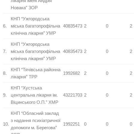
лікарня імені Андрія
Новака” ЗОР
КНП “Ужгородська
6.
міська багатопрофільна
40835473
2
0
2
клінічна лікарня” УМР
КНП “Ужгородська
7.
міська багатопрофільна
40835473
2
0
2
клінічна лікарня” УМР
КНП “Тячівська районна
8.
1992682
2
0
2
лікарня” ТРР
КНП “Хустська
9.
центральна лікарня ім.
43221703
2
0
2
Віцинського О.П.” ХМР
КНП “Обласний заклад
з надання психіатричної
10.
1992251
0
0
0
допомоги м. Берегова”