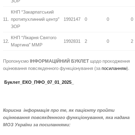
ЗОР
КНП “Закарпатський
11.
протипухлинний центр”
1992147
0
0
0
ЗОР
КНП “Лікарня Святого
12.
1992831
2
0
2
Мартина” ММР
Пропонуємо
ІНФОРМАЦІЙНИЙ БУКЛЕТ
щодо проходження
оцінювання повсякденного функціонування (за
посиланням
).
Буклет_ЕКО_ПФО_07_01_2025_
Корисна інформація про те, як пацієнту пройти
оцінювання повсякденного функціонування, яка надана
МОЗ України за посиланнями: