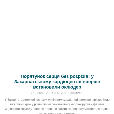
Порятунок серця без розрізів: у
Закарпатському кардіоцентрі вперше
встановили оклюдер
7 Серпня, 2026
Коментарів немає
У Закарпатському обласному клінічному кардіологічному центрі зробили
важливий крок у розвитку малоінвазивної кардіохірургії – фахівці
медичного закладу вперше провели закриття дефекту міжпередсердної
перетинки за допомогою