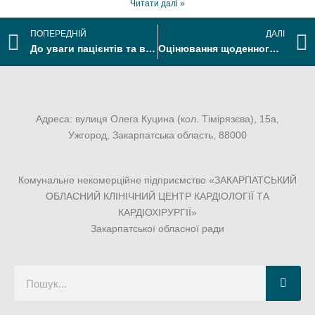
Читати далі »
ПОПЕРЕДНІЙ
ДАЛІ
До уваги пацієнтів та відвідувачів: інформація про графік роботи
Оцінювання щоденного функціонування людини: перелік закладів охорони здоров’я Закарпатської області
Адреса: вулиця Олега Куцина (кол. Тімірязєва), 15а,
Ужгород, Закарпатська область, 88000
Комунальне некомерційне підприємство «ЗАКАРПАТСЬКИЙ
ОБЛАСНИЙ КЛІНІЧНИЙ ЦЕНТР КАРДІОЛОГІЇ ТА
КАРДІОХІРУРГІЇ»
Закарпатської обласної ради