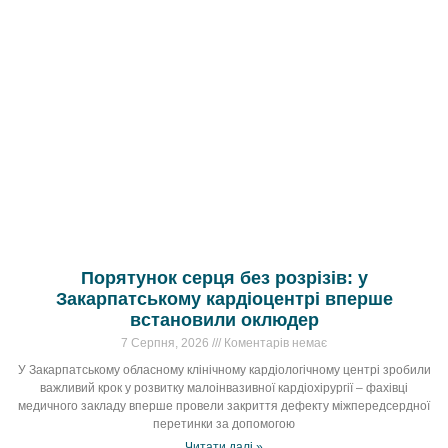
Порятунок серця без розрізів: у
Закарпатському кардіоцентрі вперше
встановили оклюдер
7 Серпня, 2026
Коментарів немає
У Закарпатському обласному клінічному кардіологічному центрі зробили
важливий крок у розвитку малоінвазивної кардіохірургії – фахівці
медичного закладу вперше провели закриття дефекту міжпередсердної
перетинки за допомогою
Читати далі »