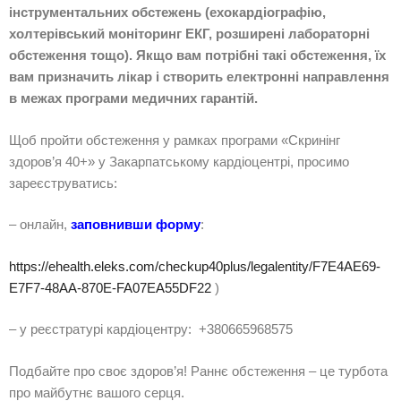
інструментальних обстежень (ехокардіографію,
холтерівський моніторинг ЕКГ, розширені лабораторні
обстеження тощо). Якщо вам потрібні такі обстеження, їх
вам призначить лікар і створить електронні направлення
в межах програми медичних гарантій.
Щоб пройти обстеження у рамках програми «Скринінг
здоров’я 40+» у Закарпатському кардіоцентрі, просимо
зареєструватись:
– онлайн,
заповнивши форму
:
https://ehealth.eleks.com/checkup40plus/legalentity/F7E4AE69-
E7F7-48AA-870E-FA07EA55DF22
)
– у реєстратурі кардіоцентру: +380665968575
Подбайте про своє здоров’я! Раннє обстеження – це турбота
про майбутнє вашого серця.