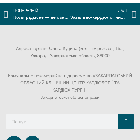
ПОПЕРЕДНІЙ
ДАЛІ
Коли рідкісне — не означає безнадійне: орфанні хвороби серця під контролем кардіологів Закарпаття
Загально-кардіологічне відділення Закарпатського кардіоцентру – турбота про пацієнта, швидка діагностика і команда, що розвивається
Адреса: вулиця Олега Куцина (кол. Тімірязєва), 15а,
Ужгород, Закарпатська область, 88000
Комунальне некомерційне підприємство «ЗАКАРПАТСЬКИЙ
ОБЛАСНИЙ КЛІНІЧНИЙ ЦЕНТР КАРДІОЛОГІЇ ТА
КАРДІОХІРУРГІЇ»
Закарпатської обласної ради