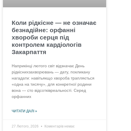
Коли рідкісне — не означає
безнадійне: орфанні
хвороби серця під
контролем кардіологів
Закарпаття
Наприкінці лютого світ відзначає День
рідкіснихзахворювань — дату, покликану
нагадати: навітьякщо хвороба трапляється
«одна на тисячу», для конкретної родини
вона — сто відсотківреальності. Серед
орфанних
ЧИТАТИ ДАЛІ »
27 Лютого, 2026
Коментарів немає