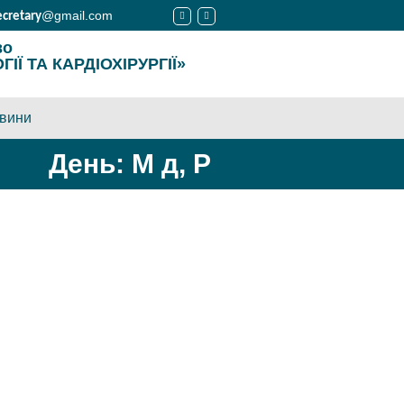
@gmail.com
ecretary
во
Ї ТА КАРДІОХІРУРГІЇ»
вини
День: М д, Р