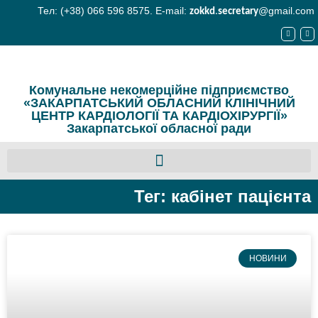
Тел: (+38) 066 596 8575. E-mail:
@gmail.com
zokkd
.
secretary
Комунальне некомерційне підприємство
«ЗАКАРПАТСЬКИЙ ОБЛАСНИЙ КЛІНІЧНИЙ
ЦЕНТР КАРДІОЛОГІЇ ТА КАРДІОХІРУРГІЇ»
Закарпатської обласної ради
Тег: кабінет пацієнта
НОВИНИ