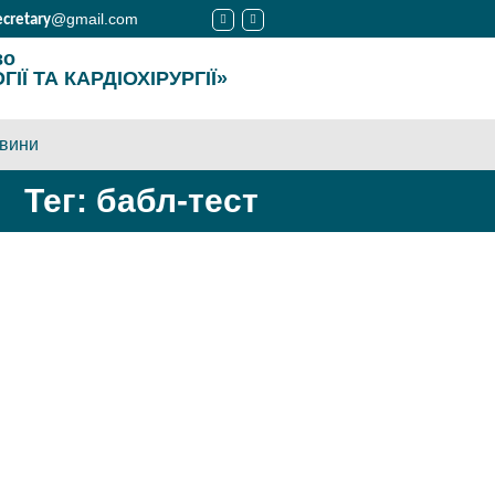
@gmail.com
ecretary
во
Ї ТА КАРДІОХІРУРГІЇ»
вини
Тег: бабл-тест