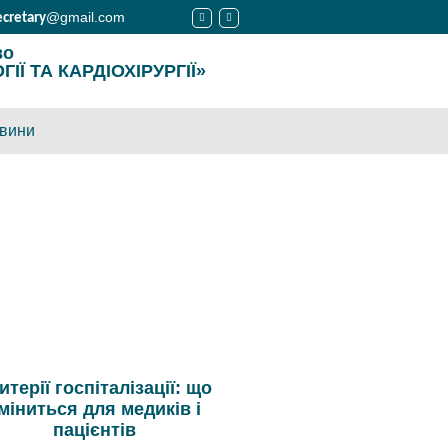
@gmail.com
ecretary
во
Ї ТА КАРДІОХІРУРГІЇ»
вини
итерії госпіталізації: що
міниться для медиків і
пацієнтів