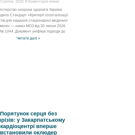
 Серпня, 2026
Коментарів немає
ністерство охорони здоров’я України
дило Стандарт «Критерії госпіталізації
нтів для надання стаціонарної медичної
моги» — наказ МОЗ від 30 липня 2026
 № 1044. Документ уніфікує підходи до
Читати далі »
Порятунок серця без
зрізів: у Закарпатському
кардіоцентрі вперше
встановили оклюдер