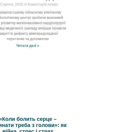
 Серпня, 2026
Коментарів немає
акарпатському обласному клінічному
іологічному центрі зробили важливий
у розвитку малоінвазивної кардіохірургії
івці медичного закладу вперше провели
акриття дефекту міжпередсердної
перетинки за допомогою
Читати далі »
«Коли болить серце –
инати треба з голови»: як
війна, стрес і страх