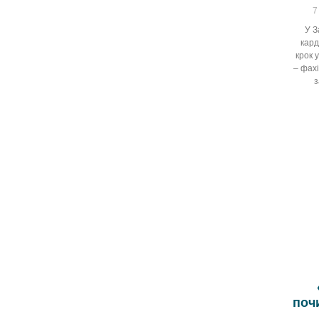
7
У З
кард
крок 
– фах
з
поч