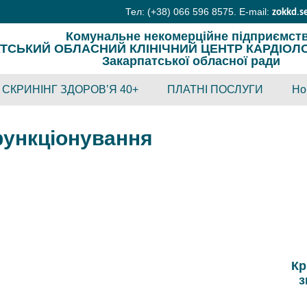
Тел: (+38) 066 596 8575. E-mail:
zokkd
.
s
Комунальне некомерційне підприємст
ТСЬКИЙ ОБЛАСНИЙ КЛІНІЧНИЙ ЦЕНТР КАРДІОЛОГІ
Закарпатської обласної ради
СКРИНІНГ ЗДОРОВ’Я 40+
ПЛАТНІ ПОСЛУГИ
Но
функціонування
Кр
з