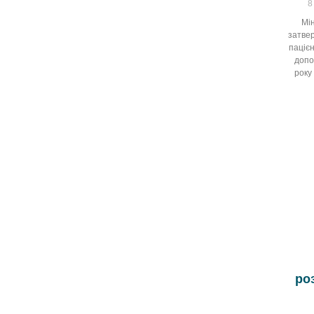
8
Мі
затвер
паціє
допо
року
ро