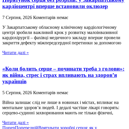
кардіоцентрі вперше встановили оклюдер
7 Серпня, 2026
Коментарів немає
У Закарпатському обласному клінічному кардіологічному
центрі зробили важливий крок у розвитку малоінвазивної
кардіохірургії – фахівці медичного закладу вперше провели
закриття дефекту міжпередсердної перетинки за допомогою
Читати далі »
«Коли болить серце – починати треба з голови»:
як війна, стрес і страх впливають на здоров’я
українців
5 Серпня, 2026
Коментарів немає
Війна залишає слід не лише в новинах і містах, впливає на
ментальне здоров’я людей. І дедалі частіше лікарі говорять:
серцево-судинні захворювання мають не тільки фізичні,
Читати далі »
Попер
Попередній
Врятувати хоробрі серця: як у