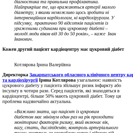
діагностика та правильна профілактика.
Найприкріше те, що вражаються артерії малого
діаметру, з якими неможливо щось зробити ні
інтервенційним кардіологам, ні кардіохірургам. У
підсумку, практично 90 відсотків пацієнтів із
ураженими судинами при цукровому діабеті –
молоді люди віком від 30 до 50 років», – каже Іван
Іванович.
Кожен другий пацієнт кардіоцентру має цукровий діабет
Котлярова Ірина Валеріївна
Директорка
Закарпатськ
ого
обласн
ого
клінічн
ого
центр
у
кар
та кардіохірургії
Ірина Котлярова
узагальнює: наявність
цукрового діабету у пацієнта збільшує ризик інфаркту або
інсульту в чотири рази. Серед пацієнтів, які знаходяться в
кардіоцентрі, більше 50% мають цукровий діабет. Тому ця
проблема надзвичайно актуальна.
«Важливо знати, що пацієнт із цукровим
діабетом має мінімум один раз на рік проходити
моніторинг факторів ризику, який включає вік,
вагу, стать, дисл
іпідемію, контроль
артеріального
тиск
у, контроль
за хворобами нирок і відмову від