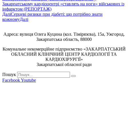
Закарпатському кардіоцентрі «ставлять на ноги» військових із
інфарктом (РЕПОРТАЖ)
Далі
Серцеві ризики при діабеті: що потрібно знати
кожному
Далі
Адреса: вулиця Олега Куцина (кол. Тімірязєва), 15а, Ужгород,
Закарпатська область, 88000
Комунальне некомерційне підприємство «ЗАКАРПАТСЬКИЙ
ОБЛАСНИЙ КЛІНІЧНИЙ ЦЕНТР КАРДІОЛОГІЇ ТА
КАРДІОХІРУРГІЇ»
Закарпатської обласної ради
Пошук
Facebook
Youtube