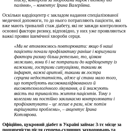
паління
», – коментує Ірина Валеріївна.
Оскільки кардіоцентр є закладом надання спеціалізованої
медичної допомоги, то до нього потрапляють пацієнти, які
вже мають тривалий стаж діабету, які не завжди контролюють
основні фактори ризику, відповідно, у них уже проявляються
важкі прояви ішемічної хвороби серця.
«Ми не втомлюємось повторювати: якщо б
наші
пацієнти почали профілактику раніше і коригували
фактори ризику більш ретельно, то
, цілком
можливо
, вони б
і не потрапили до кардіоцентру із
важкими, гострими ситуаціями, такими як
інфаркт, важкі аритмії, такими як
гостра
серцева недостатність,
адже ці стани
мало того,
що потребують висококваліфіковано
го
й
високотехнологічно
го лікування,
а й знижують
якість та тривалість життя пацієнтів.
Тому з
колегами ми постійно закликаємо контролювати і
профілактувати – це легше в рази, ніж потім
вирішувати проблеми», – акцентує Ірина
Котлярова.
Офіційно, цукровий діабет в Україні займає 3-тє місце за
поширеністю після серцево-судинних захворювань та