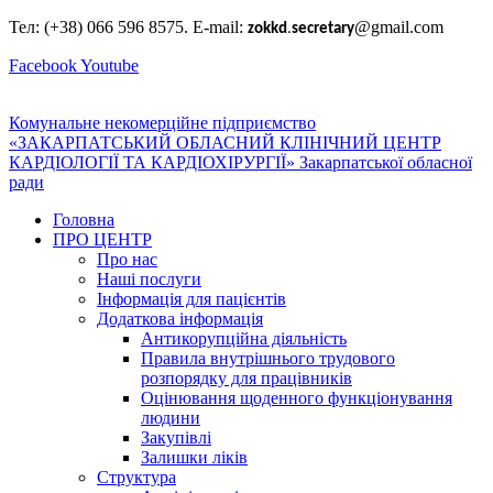
Тел: (+38) 066 596 8575. E-mail:
@gmail.com
zokkd
.
secretary
Facebook
Youtube
Комунальне некомерційне підприємство
«ЗАКАРПАТСЬКИЙ ОБЛАСНИЙ КЛІНІЧНИЙ ЦЕНТР
КАРДІОЛОГІЇ ТА КАРДІОХІРУРГІЇ» Закарпатської обласної
ради
Головна
ПРО ЦЕНТР
Про нас
Наші послуги
Інформація для пацієнтів
Додаткова інформація
Антикорупційна діяльність
Правила внутрішнього трудового
розпорядку для працівників
Оцінювання щоденного функціонування
людини
Закупівлі
Залишки ліків
Структура