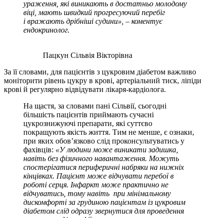
ураження
, які
виникають в достатньо молодому
віці, мають швидкий прогресуючий перебіг
і
в
ражають дрібніші судини
», – коментує
ендокринолог
.
Пацкун Сільвія Вікторівна
За її словами, для пацієнтів з цукровим діабетом важливо
моніторити рівень цукру в крові, артеріальний тиск, ліпіди
крові й регулярно відвідувати лікаря-кардіолога.
На щастя, за словами пані Сільвії, сьогодні
більшість пацієнтів приймають сучасні
цукрознижуючі препарати, які суттєво
покращують якість життя. Тим не менше, є ознаки,
при яких обов’язково слід проконсультуватись у
фахівців:
«У людини м
оже виникати задишка,
навіть без фізичного навантаження. Можуть
спостерігатися периферичні набряки на нижніх
кінцівках.
П
ацієнт
може відчувати
перебої в
роботі серця
. Інфаркт може практично не
відчуватись, тому навіть
при мінімальному
дискомфорті за грудиною
пацієнтам із цукровим
діабетом слід
одразу звер
ну
тися для проведення