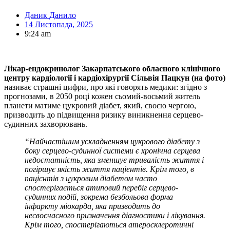
Даник Данило
14 Листопада, 2025
9:24 am
Л
ікар-ендокринолог Закарпатського обласного клінічного
центру кардіології і кардіохірургії
Сільвія Пацкун (на фото)
називає страшні цифри, про які говорять медики: згідно з
прогнозами, в 2050 році кожен сьомий-восьмий житель
планети матиме цукровий діабет, який, своєю чергою,
призводить до підвищення ризику виникнення серцево-
судинних захворювань.
“
Найчастішим ускладненням цукрового діабету з
боку серцево-судинної системи є хронічна серцева
недостатність, яка зменшує тривалість життя і
погіршує якість життя пацієнтів.
Крім того, в
пацієнтів з цукровим діабетом часто
спостерігається атиповий перебіг серцево-
судинних подій, зокрема безбольова форма
інфаркту міокарда
,
яка призводить до
несвоєчасного призначення діагностики і лікування.
Крім того, спостерігаються атеросклеротичні