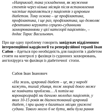
«Наприклад, така ускладнення, як звуження
стентів через кілька місяців після встановлення
частіше трапляється у пацієнтів з цукровим
діабетом. Тому основа – це профілактика,
профілактика, і ще раз, профілактика, що дозволяє
ефективно керувати серцево-судинними
захворюваннями у цієї категорії пацієнтів», –
додає Тарас Васильович.
Про ще одну проблему говорить
з
авідувач відділенням
інтервенційної кардіології та реперфузійної терапії
Іван
Сабов
– йдеться про необхідність для пацієнтів з діабетом
стояти на контролі у фахівця із судинних захворювань,
ангіохірурга чи фахівця із діабетичної стопи.
Сабов Іван Іванович
«На жаль, цукровий діабет – це, як у народі
кажуть, тихий убивця, тож хворий довго може
не помічати проблеми… А потім на
коронарографії ми бачимо молодих пацієнтів, у
яких 10-15 років як діагностований цукровий
діабет, і при цьому в багатьох місцях уражені
судини. Такого могло б не бути, якби була рання