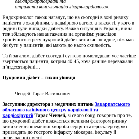
електрокардіографії
та
отримати
консультаці
ю
лікаря-кардіолога
».
Ендокринолог також нагадує, що на сьогодні в зоні ризику
пацієнти з ожирінням, з надмірною вагою, а також ті, у кого в
родині були випадки діабету. Важка ситуація в Україні, війна
теж збільшують навантаження на організм: унаслідок
хронічного стресу цукровий діабет виникає швидше, ніж мав
би бути у пацієнтів, які мають до нього схильність.
Та й загалом, діабет сьогодні суттєво помолодшав: усе частіше
звертаються пацієнти, котрим 40-45, хоча раніше переважали
п’ятдесятирічні…
Цукровий діабет – тихий убивця
Чендей Тарас Васильович
Заступник директора з медичних питань
Закарпатського
обласного клінічного центру кардіології та
кардіохірургії
Тарас Чендей,
зі свого боку, говорить про те,
що цукровий діабет вважається великим фактором ризику
виникнення ішемічної хвороби серця та атеросклерозу, які
призводять до гострого інфаркту міокарда, інсульту й
передчасної смерті.