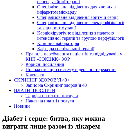
реперфузійної терапії
Спеціалізоване відділення для хворих з
інфарктом міокарду
Спеціалізоване відділення аритмій серця
Спеціалізоване відділення електрофізіології
та кардіостимуляції
Кардіохірургічне відділення з палатою
інтенсивної терапії та групою перфузіології
Клінічна лабораторія
Кафедра госпітальної терапії
Правила перебування пацієнтів та відвідувачів у
КНП «ЗОКЦКК» ЗОР
Корисні посилання
Положення про систему відео спостереження
Контакти
СКРИНІНГ ЗДОРОВ’Я 40+
Запис на Скринінг здоров’я 40+
ПЛАТНІ ПОСЛУГИ
Тарифи на платні послуги
Наказ на платні послуги
Новини
Діабет і серце: битва, яку можна
виграти лише разом із лікарем