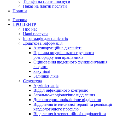
Тарифи на платні послуги
Наказ на платні послуги
Новини
Головна
ПРО ЦЕНТР
Про нас
Наші послуги
Інформація для пацієнтів
Додаткова інформація
Антикорупційна діяльність
Правила внутрішнього трудового
розпорядку для працівників
Оцінювання щоденного функціонування
людини
Закупівлі
Залишки ліків
Структура
Адміністрація
Відділ інфекційного контролю
Загально-кардіологічне відділення
Диспансерно-поліклінічне відділення
Відділення інтенсивної терапії та реанімації
кардіологічного профілю
Відділення інтервенційної кардіології та