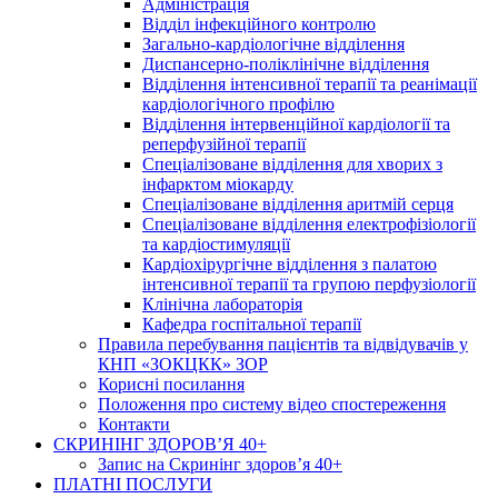
Адміністрація
Відділ інфекційного контролю
Загально-кардіологічне відділення
Диспансерно-поліклінічне відділення
Відділення інтенсивної терапії та реанімації
кардіологічного профілю
Відділення інтервенційної кардіології та
реперфузійної терапії
Спеціалізоване відділення для хворих з
інфарктом міокарду
Спеціалізоване відділення аритмій серця
Спеціалізоване відділення електрофізіології
та кардіостимуляції
Кардіохірургічне відділення з палатою
інтенсивної терапії та групою перфузіології
Клінічна лабораторія
Кафедра госпітальної терапії
Правила перебування пацієнтів та відвідувачів у
КНП «ЗОКЦКК» ЗОР
Корисні посилання
Положення про систему відео спостереження
Контакти
СКРИНІНГ ЗДОРОВ’Я 40+
Запис на Скринінг здоров’я 40+
ПЛАТНІ ПОСЛУГИ