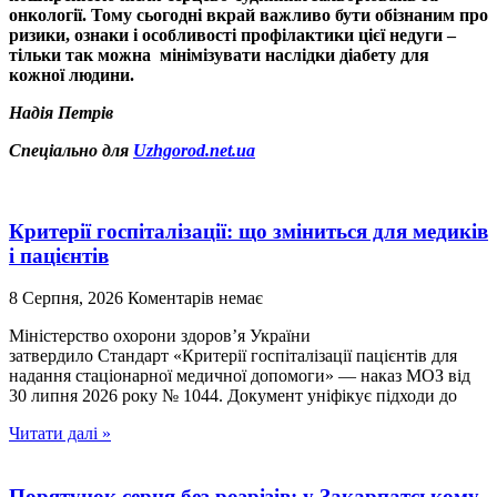
онкології
. Тому сьогодні вкрай важливо бути обізнаним про
ризики, ознаки і
особливості профілактики цієї недуги –
тільки так можна мінімізувати наслідки діабету для
кожної людини.
Надія Петрів
Спеціально для
Uzhgorod.net.ua
Критерії госпіталізації: що зміниться для медиків
і пацієнтів
8 Серпня, 2026
Коментарів немає
Міністерство охорони здоров’я України
затвердило Стандарт «Критерії госпіталізації пацієнтів для
надання стаціонарної медичної допомоги» — наказ МОЗ від
30 липня 2026 року № 1044. Документ уніфікує підходи до
Читати далі »
Порятунок серця без розрізів: у Закарпатському