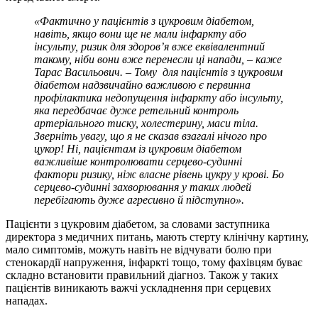
«Фактично у пацієнтів з цукровим діабетом,
навіть, якщо вони ще не мали інфаркту або
інсульту, ризик для здоров’я вже еквівалентний
такому, ніби вони вже перенесли ці напади, – каже
Тарас Васильович. – Тому для пацієнтів з цукровим
діабетом надзвичайно важливою є первинна
профілактика недопущення інфаркту або інсульту,
яка передбачає дуже ретельний контроль
артеріального тиску, холестерину, маси тіла.
Зверніть увагу, що я не сказав взагалі нічого про
цукор! Ні, пацієнтам із цукровим діабетом
важливіше контролювати серцево-судинні
фактори ризику, ніж власне рівень цукру у крові. Бо
серцево-судинні захворювання у таких людей
перебігають дуже агресивно й підступно».
Пацієнти з цукровим діабетом, за словами заступника
директора з медичних питань, мають стерту клінічну картину,
мало симптомів, можуть навіть не відчувати болю при
стенокардії напруження, інфаркті тощо, тому фахівцям буває
складно встановити правильний діагноз. Також у таких
пацієнтів виникають важчі ускладнення при серцевих
нападах.