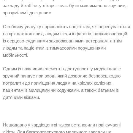
закладу й кабінету лікаря – має бути максимально зручним,
зрозумілим і доступним.
Особливу увагу тут приділяють пацієнтам, які пересуваються
на кріслах колісних, людям після інфарктів, важких операцій,
із серцево-судинними захворюваннями, ветеранам, літнім
людям та пацієнтам із тимчасовими порушеннями
мобільності.
Одним із важливих елементів доступності у медзакладі є
зручний пандус при вході, який дозволяє безперешкодно
потрапити до приміщення людям на кріслах колісних,
пацієнтам із милицями чи ходунками, а також батькам із
дитячими візками.
Нещодавно у кардіоцентрі також встановили нові сучасні
ліфти. Для багатоповерхового медичного закладу це