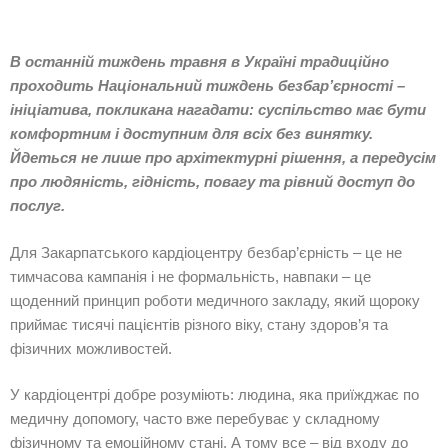
В останній тиждень травня в Україні традиційно
проходить Національний тиждень безбар’єрності –
ініціатива, покликана нагадати: суспільство має бути
комфортним і доступним для всіх без винятку.
Йдеться не лише про архітектурні рішення, а передусім
про людяність, гідність, повагу та рівний доступ до
послуг.
Для Закарпатського кардіоцентру безбар’єрність – це не
тимчасова кампанія і не формальність, навпаки – це
щоденний принцип роботи медичного закладу, який щороку
приймає тисячі пацієнтів різного віку, стану здоров’я та
фізичних можливостей.
У кардіоцентрі добре розуміють: людина, яка приїжджає по
медичну допомогу, часто вже перебуває у складному
фізичному та емоційному стані. А тому все – від входу до