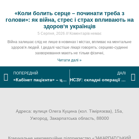
«Коли болить серце – починати треба з
голови»: як війна, стрес і страх впливають на
здоров’я українців
5 Серпня, 2026
Коментарів немає
Війна залишає слід не лише в новинах і містах, впливає на ментальне
здоров’я людей. І дедалі частіше лікарі говорять: серцево-судинні
захворювання мають не тільки фізичні,
Читати далі »
ПОПЕРЕДНІЙ
ДАЛІ
«Кабінет пацієнта» – цифрова платформа для управління персональними даними в електронній системі охорони здоров’я
НСЗУ: складні операції на серці у 2026 році – нові підходи до оплати та концентрації допомоги
Адреса: вулиця Олега Куцина (кол. Тімірязєва), 15а,
Ужгород, Закарпатська область, 88000
Комунальне некомерційне підприємство «ЗАКАРПАТСЬКИЙ