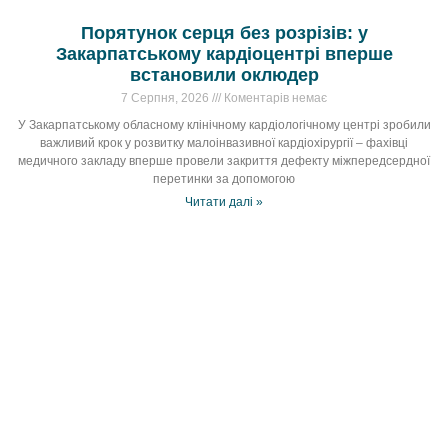
Порятунок серця без розрізів: у
Закарпатському кардіоцентрі вперше
встановили оклюдер
7 Серпня, 2026
Коментарів немає
У Закарпатському обласному клінічному кардіологічному центрі зробили
важливий крок у розвитку малоінвазивної кардіохірургії – фахівці
медичного закладу вперше провели закриття дефекту міжпередсердної
перетинки за допомогою
Читати далі »