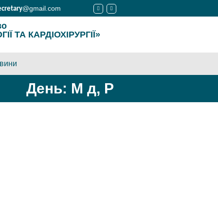
@gmail.com
ecretary
во
Ї ТА КАРДІОХІРУРГІЇ»
вини
День: М д, Р