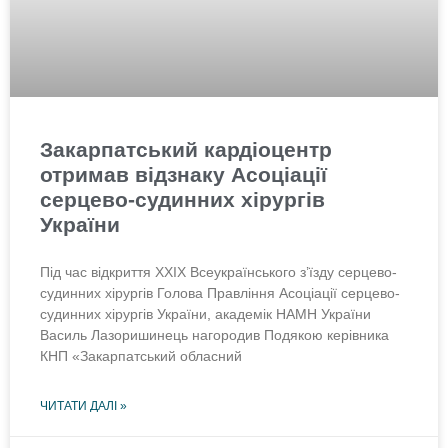
Закарпатський кардіоцентр
отримав відзнаку Асоціації
серцево-судинних хірургів
України
Під час відкриття XXIX Всеукраїнського з’їзду серцево-
судинних хірургів Голова Правління Асоціації серцево-
судинних хірургів України, академік НАМН України
Василь Лазоришинець нагородив Подякою керівника
КНП «Закарпатський обласний
ЧИТАТИ ДАЛІ »