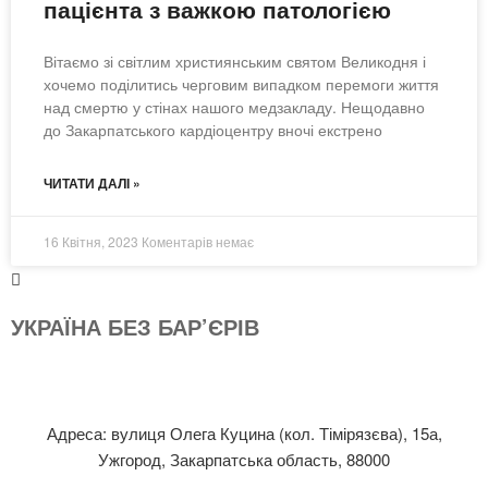
пацієнта з важкою патологією
Вітаємо зі світлим християнським святом Великодня і
хочемо поділитись черговим випадком перемоги життя
над смертю у стінах нашого медзакладу. Нещодавно
до Закарпатського кардіоцентру вночі екстрено
ЧИТАТИ ДАЛІ »
16 Квітня, 2023
Коментарів немає
УКРАЇНА БЕЗ БАР’ЄРІВ
Адреса: вулиця Олега Куцина (кол. Тімірязєва), 15а,
Ужгород, Закарпатська область, 88000